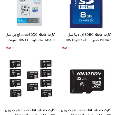
کارت حافظه SDHC ای دیتا مدل
کارت حافظه microSDXC اچ پی مدل
Premier کلاس 10 استاندارد UHS-I
MI310 استاندارد UHS-I U1 سرعت
U1 سرعت 30MBps ظرفیت 8
100MBps ظرفیت 64 گیگابایت به
۰
۰
گیگابایت
همراه آداپتور SD
کارت حافظه microSDXC هایک ویژن
کارت حافظه microSDXC هایک ویژن