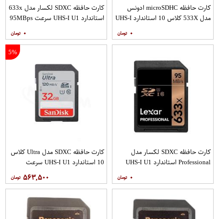
کارت حافظه microSDHC ادونس
کارت حافظه SDXC لکسار مدل 633x
مدل 533X کلاس 10 استاندارد UHS-I
استاندارد UHS-I U1 سرعت 95MBps
U1 سرعت 80MBps به همراه آداپتور
ظرفیت 128 گیگابایت
۰
۰
SD
5%
کارت حافظه SDXC لکسار مدل
کارت حافظه SDXC مدل Ultra کلاس
Professional استاندارد UHS-I U1
10 استاندارد UHS-I U1 سرعت
سرعت 95MBps 633X ظرفیت 256
120MBps ظرفیت 32 گیگابایت
۵۶۳,۵۰۰
۰
گیگابایت