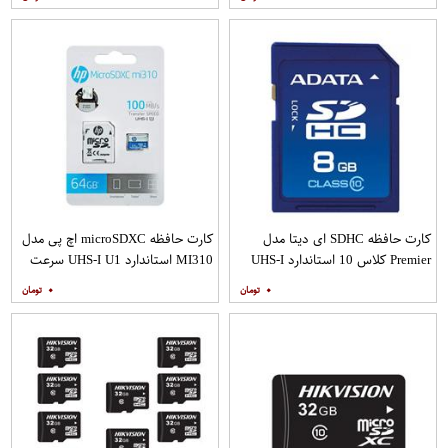
گیگابایت به همراه آداپتور SD
کارت حافظه SDHC ای دیتا مدل
کارت حافظه microSDXC اچ پی مدل
Premier کلاس 10 استاندارد UHS-I
MI310 استاندارد UHS-I U1 سرعت
U1 سرعت 30MBps ظرفیت 8
100MBps ظرفیت 64 گیگابایت به
۰
۰
گیگابایت
همراه آداپتور SD