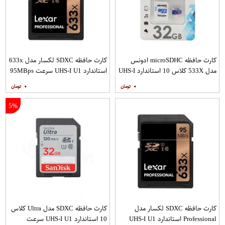
کارت حافظه microSDHC ادونس
کارت حافظه SDXC لکسار مدل 633x
مدل 533X کلاس 10 استاندارد UHS-I
استاندارد UHS-I U1 سرعت 95MBps
U1 سرعت 80MBps به همراه آداپتور
ظرفیت 128 گیگابایت
۰
۰
SD
5%
کارت حافظه SDXC لکسار مدل
کارت حافظه SDXC مدل Ultra کلاس
Professional استاندارد UHS-I U1
10 استاندارد UHS-I U1 سرعت