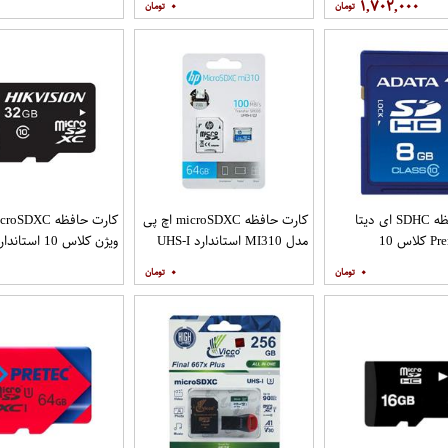
۰
۱,۷۰۲,۰۰۰
120MBps ظرفیت 32 گیگابایت
85MBps ظرفیت 128 گیگابایت
Bps
به همراه آداپتور SD
به همراه آدا
عددی
کارت حافظه SDHC ای دیتا
کارت حافظه microSDXC اچ پی
مدل Premier کلاس 10
مدل MI310 استاندارد UHS-I
استاندارد UHS-I U1 سرعت
U1 سرعت 100MBps ظرفیت
U1 س
۰
۰
64 گیگابایت به همراه آداپتور
32 گیگابایت
SD