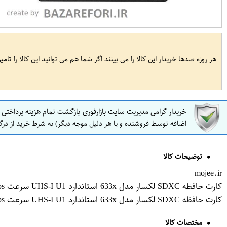
هر روزه صدها خریدار این کالا را می بینند اگر شما هم می توانید این کالا را تام
خریدار گرامی مدیریت سایت بازارفوری بازگشت تمام هزینه پرداختی
اضافه توسط فروشنده و یا هر دلیل موجه دیگر) به شرط خرید از درگ
توضیحات کالا
mojee.ir
کارت حافظه SDXC لکسار مدل 633x استاندارد UHS-I U1 سرعت 95MBps ظرفیت 128 گیگابایت
کارت حافظه SDXC لکسار مدل 633x استاندارد UHS-I U1 سرعت 95MBps ظرفیت 128 گیگابایت
مختصات کالا