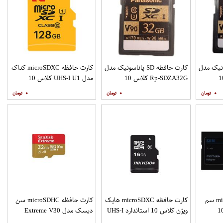
S پاناسونیک مدل
کارت حافظه SD پاناسونیک مدل
کارت حافظه microSDXC کداک
Rp- کلاس 10
Rp-SDZA32G کلاس 10
مدل UHS-I U1 کلاس 10
اندارد v90 سرعت 170Mps
استاندارد v90 سرعت 170Mps
سرعت 85MBps ظرفیت 128
۰
۰
۰
ظرفیت 32 گیگابایت
گیگابایت
کارت حافظه microSDHC سم
کارت حافظه microSDXC هایک
کارت حافظه microSDHC سن
Sam-Pro کلاس 10
ویژن کلاس 10 استاندارد UHS-I
دیسک مدل Extreme V30
 UHS-I U1 سرعت
U1 سرعت 80MBps ظرفیت 16
کلاس 10 استاندارد UHS-I U3