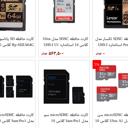
کارت حافظه SDXC لکسار مدل
کارت حافظه SDXC مدل Ultra
کارت حافظه D
Professional استاندارد UHS-I
کلاس 10 استاندارد UHS-I U1
SDZA64G
U1 سرعت 95MBps 633X
سرعت 120MBps ظرفیت 32
است
۵۶۳,۵۰۰
۰
گیگابایت
ظرفیت 64 گیگابایت
5%
کارت حافظه microSDXC سن
کارت حافظه microSDHC سم
دیسک مدل Ultra A1 کلاس 10
مدل Sam-Pro1 کلاس 10
مدل 1
استاندارد UHS-I سرعت
استاندارد UHS-I U1 سرعت
استاندارد