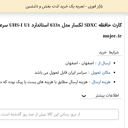
بازار فوری - تجربه یک خرید لذت بخش و دلنشین
کارت حافظه SDXC لکسار مدل 633x استاندارد UHS-I U1 سرعت 95MBps ظرفیت 128 گیگابایت
mojee.ir
شرایط خرید
ارسال از :
اصفهان
-
اصفهان
مکان تحویل :
سراسر ایران قابل تحویل می باشد
هزینه ارسال :
هزینه ارسال مطابق با هزینه های پست یا پیک بوده که د
اطلاعات بیشتر
❯
از بروز رسانی این کالا بیش از صد روز گذشته است. 