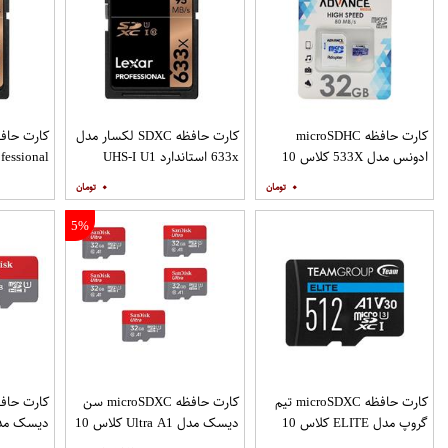
کارت حافظه microSDHC
کارت حافظه SDXC لکسار مدل
ادونس مدل 533X کلاس 10
633x استاندارد UHS-I U1
استاندارد UHS-I U1 سرعت
سرعت 95MBps ظرفیت 128
۰
۰
80MBps به همراه آداپتور SD
گیگابایت
ظرفیت 256 گیگابایت
5%
کارت حافظه microSDXC تیم
کارت حافظه microSDXC سن
گروپ مدل ELITE کلاس 10
دیسک مدل Ultra A1 کلاس 10
استاندارد UHS-I U3 سرعت
استاندارد UHS-I سرعت