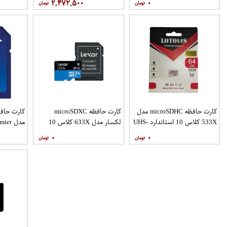
۲,۴۷۲,۵۰۰
۰
90MBps ظرفیت 512 گیگابایت
120MBps ظرفیت 32 گیگابایت
بسته 5 عددی
بسته 3 عددی
کارت حافظه microSDHC مدل
کارت حافظه microSDXC
533X کلاس 10 استاندارد UHS-
لکسار مدل 633X کلاس 10
I U1 سرعت 100MBps ظرفیت
استاندارد UHS-I سرعت
۰
۰
64 گیگابایت
100MBps ظرفیت 128
30MBps ظرفیت 8 گیگابایت
گیگابایت به همراه آداپتور SD