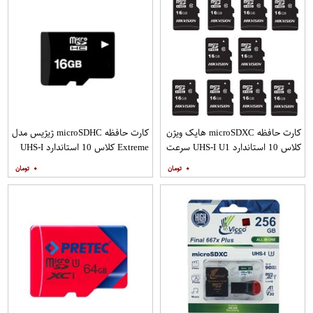
کارت حافظه microSDXC هایک ویژن
کارت حافظه microSDHC ژیژیس مدل
کلاس 10 استاندارد UHS-I U1 سرعت
Extreme کلاس 10 استاندارد UHS-I
80MBps ظرفیت 16 گیگابایت بسته
U1 سرعت 20MBps ظرفیت 16
۰
۰
10 عددی
گیگابایت