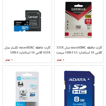
کارت حافظه microSDHC مدل 533X
کارت حافظه microSDXC لکسار مدل
کلاس 10 استاندارد UHS-I U1 سرعت
633X کلاس 10 استاندارد UHS-I
100MBps ظرفیت 64 گیگابایت
سرعت 100MBps ظرفیت 128
۰
۰
گیگابایت به همراه آداپتور SD