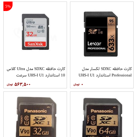
5%
کارت حافظه SDXC لکسار مدل
کارت حافظه SDXC مدل Ultra کلاس
Professional استاندارد UHS-I U1
10 استاندارد UHS-I U1 سرعت
سرعت 95MBps 633X ظرفیت 256
120MBps ظرفیت 32 گیگابایت
۵۶۳,۵۰۰
۰
گیگابایت