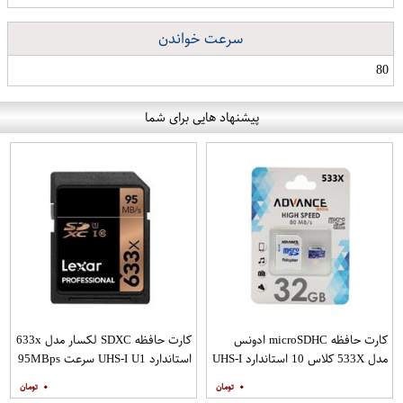
سرعت خواندن
80
پیشنهاد هایی برای شما
کارت حافظه microSDHC ادونس
کارت حافظه SDXC لکسار مدل 633x
مدل 533X کلاس 10 استاندارد UHS-I
استاندارد UHS-I U1 سرعت 95MBps
U1 سرعت 80MBps به همراه آداپتور
ظرفیت 128 گیگابایت
۰
۰
SD