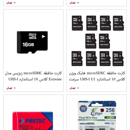
۰
۰
10 عددی
کارت حافظه microSDXC هایک ویژن
کارت حافظه microSDHC ژیژیس مدل
کلاس 10 استاندارد UHS-I U1 سرعت
Extreme کلاس 10 استاندارد UHS-I
80MBps ظرفیت 16 گیگابایت بسته
U1 سرعت 20MBps ظرفیت 16
۰
۰
10 عددی
گیگابایت