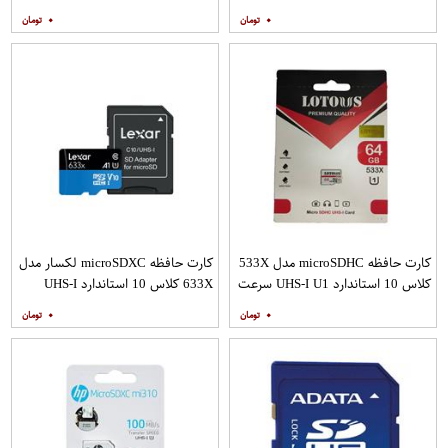
80MBps ظرفیت 16 گیگابایت
استاندارد UHS-I U3 سرعت
۰
۰
160MBps ظرفیت 32 گیگابایت
کارت حافظه microSDHC مدل 533X
کارت حافظه microSDXC لکسار مدل
کلاس 10 استاندارد UHS-I U1 سرعت
633X کلاس 10 استاندارد UHS-I
100MBps ظرفیت 64 گیگابایت
سرعت 100MBps ظرفیت 128
۰
۰
گیگابایت به همراه آداپتور SD