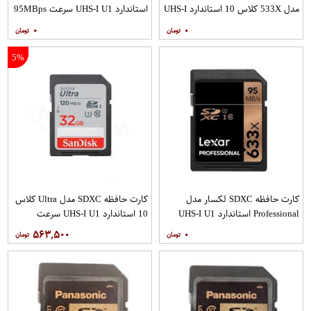
مدل 533X کلاس 10 استاندارد UHS-I
استاندارد UHS-I U1 سرعت 95MBps
U1 سرعت 80MBps به همراه آداپتور
ظرفیت 128 گیگابایت
۰
۰
SD
5%
کارت حافظه SDXC لکسار مدل
کارت حافظه SDXC مدل Ultra کلاس
Professional استاندارد UHS-I U1
10 استاندارد UHS-I U1 سرعت
سرعت 95MBps 633X ظرفیت 256
120MBps ظرفیت 32 گیگابایت
۵۶۳,۵۰۰
۰
گیگابایت