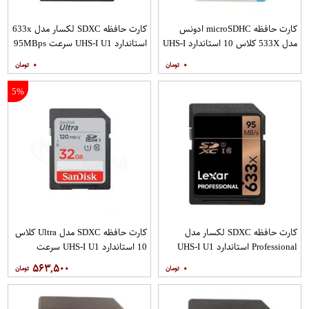
کارت حافظه microSDHC ادونس
کارت حافظه SDXC لکسار مدل 633x
مدل 533X کلاس 10 استاندارد UHS-I
استاندارد UHS-I U1 سرعت 95MBps
U1 سرعت 80MBps به همراه آداپتور
ظرفیت 128 گیگابایت
۰
۰
SD
5%
کارت حافظه SDXC لکسار مدل
کارت حافظه SDXC مدل Ultra کلاس
Professional استاندارد UHS-I U1
10 استاندارد UHS-I U1 سرعت
سرعت 95MBps 633X ظرفیت 256
120MBps ظرفیت 32 گیگابایت
۵۶۳,۵۰۰
۰
گیگابایت