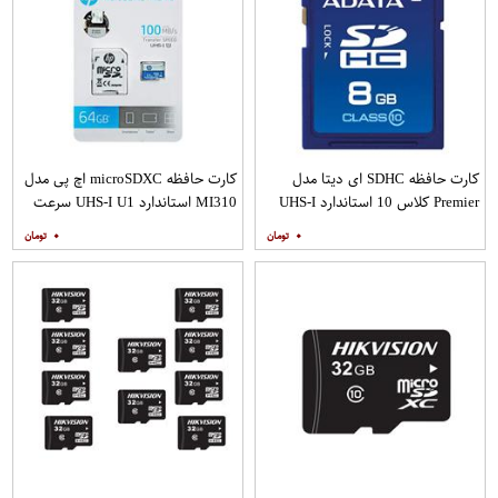
کارت حافظه SDHC ای دیتا مدل
کارت حافظه microSDXC اچ پی مدل
Premier کلاس 10 استاندارد UHS-I
MI310 استاندارد UHS-I U1 سرعت
U1 سرعت 30MBps ظرفیت 8
100MBps ظرفیت 64 گیگابایت به
۰
۰
گیگابایت
همراه آداپتور SD