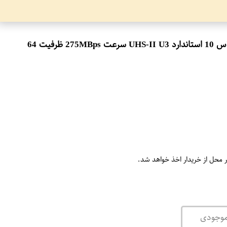
کارت حافظه microSDXC ای دیتا مدل Premier ONE V90 کلاس 10 استاندارد UHS-II U3 سرعت 275MBps ظرفیت 64
ر محل از خریدار اخذ خواهد شد.
موجودی