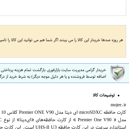
هر روزه صدها خریدار این کالا را می بینند اگر شما هم می توانید این کالا را تام
خریدار گرامی مدیریت سایت بازارفوری بازگشت تمام هزینه پرداختی
اضافه توسط فروشنده و یا هر دلیل موجه دیگر) به شرط خرید از درگ
توضیحات کالا
mojee.ir
کارت حافظه microSDXC ای دیتا مدل Premier ONE V90 کلاس 10 استاندارد UHS-II U3 سرعت 275MBps ظرفیت 64 گیگابایت