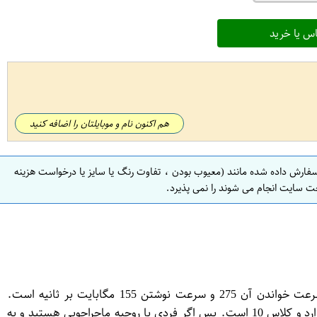
س یا خرید
هم اکنون نام و موبایلتان را اضافه کنید
سفارش داده شده مانند (معیوب بودن ، تفاوت رنگ یا سایز یا درخواست هزینه
ت سایت انجام می شوند را نمی پذیرد.
مدل « Premier One V90 » از کارت حافظه‌های «ای‌دیتا» از نوع microSDXC است. این کارت حافظه ظرفیتی 64 گیگابایتی دارد که سرعت خواندن آن 275 و سرعت نوشتن 155 مگابایت بر ثانیه است.
استاندارد سرعت در این کارت حافظه UHS-II U3 است. این کارت حافظه در برابر آب، ضربه، مغناطیس، پرتو X ، گرما و سرما مقاومت دارد و کلاس 10 است. پس اگر فردی با روحیه ماجراجویی هستید و به