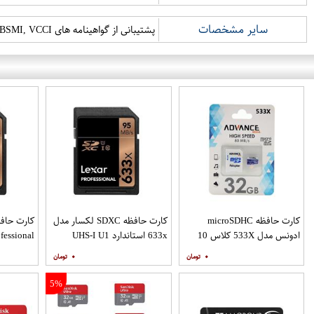
سایر مشخصات
پشتیبانی از گواهینامه های FCC, CE, BSMI, VCCI
کارت حافظه microSDHC
کارت حافظه SDXC لکسار مدل
ادونس مدل 533X کلاس 10
633x استاندارد UHS-I U1
استاندارد UHS-I U1 سرعت
سرعت 95MBps ظرفیت 128
۰
۰
80MBps به همراه آداپتور SD
گیگابایت
ظرفیت 256 گیگابایت
5%