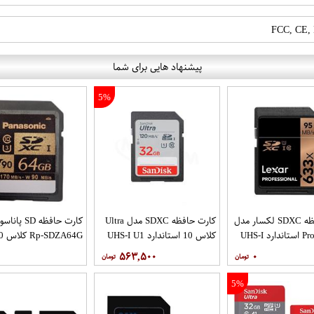
پیشنهاد هایی برای شما
5%
کارت حافظه SDXC لکسار مدل
کارت حافظه SDXC مدل Ultra
کارت حافظه D
Professional استاندارد UHS-I
کلاس 10 استاندارد UHS-I U1
SDZA64G
U1 سرعت 95MBps 633X
سرعت 120MBps ظرفیت 32
است
۵۶۳,۵۰۰
۰
گیگابایت
ظرفیت 64 گیگابایت
5%