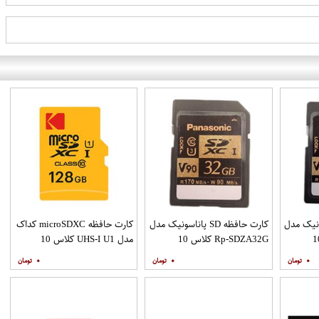
S پاناسونیک مدل
کارت حافظه SD پاناسونیک مدل
کارت حافظه microSDXC کداک
Rp- کلاس 10
Rp-SDZA32G کلاس 10
مدل UHS-I U1 کلاس 10
اندارد v90 سرعت 170Mps
استاندارد v90 سرعت 170Mps
سرعت 85MBps ظرفیت 128
۰
۰
۰
ظرفیت 32 گیگابایت
گیگابایت