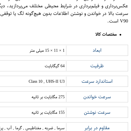
V90 است.
مختصات کالا
ابعاد
1 × 11 × 15 میلی متر
ظرفیت
64 گیگابایت
استاندارد سرعت
Class 10 , UHS-II U3
سرعت خواندن
275 مگابایت بر ثانیه
سرعت نوشتن
155 مگابایت بر ثانیه
مقاوم در برابر
سرما , ضربه , مغناطیس , گرما , آب , پرتو