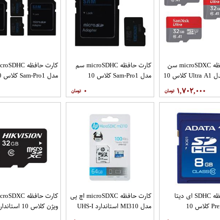
کارت حافظه microSDXC سن
کارت حافظه microSDHC سم
دیسک مدل Ultra A1 کلاس 10
مدل Sam-Pro1 کلاس 10
مدل 1
استاندارد UHS-I سرعت
استاندارد UHS-I U1 سرعت
استاندارد
۰
۱,۷۰۲,۰۰۰
120MBps ظرفیت 32 گیگابایت
85MBps ظرفیت 128 گیگابایت
Bps
به همراه آداپتور SD
به همراه آدا
عددی
کارت حافظه SDHC ای دیتا
کارت حافظه microSDXC اچ پی
مدل Premier کلاس 10
مدل MI310 استاندارد UHS-I
استاندارد UHS-I U1 سرعت
U1 سرعت 100MBps ظرفیت
U1 س