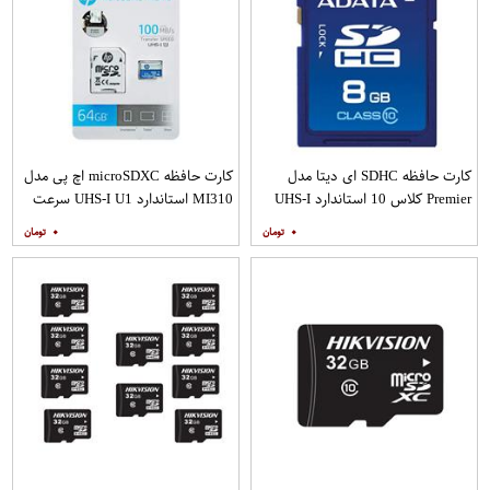
کارت حافظه SDHC ای دیتا مدل
کارت حافظه microSDXC اچ پی مدل
Premier کلاس 10 استاندارد UHS-I
MI310 استاندارد UHS-I U1 سرعت
U1 سرعت 30MBps ظرفیت 8
100MBps ظرفیت 64 گیگابایت به
۰
۰
گیگابایت
همراه آداپتور SD