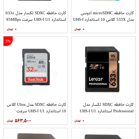
کارت حافظه microSDHC ادونس
کارت حافظه SDXC لکسار مدل 633x
مدل 533X کلاس 10 استاندارد UHS-I
استاندارد UHS-I U1 سرعت 95MBps
U1 سرعت 80MBps به همراه آداپتور
ظرفیت 128 گیگابایت
۰
۰
SD
5%
کارت حافظه SDXC لکسار مدل
کارت حافظه SDXC مدل Ultra کلاس
Professional استاندارد UHS-I U1
10 استاندارد UHS-I U1 سرعت
سرعت 95MBps 633X ظرفیت 256
120MBps ظرفیت 32 گیگابایت
۵۶۳,۵۰۰
۰
گیگابایت