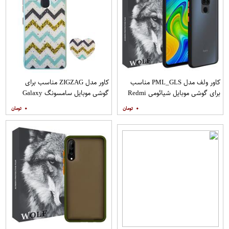
کاور ولف مدل PML_GLS مناسب
کاور مدل ZIGZAG مناسب برای
برای گوشی موبایل شیائومی Redmi
گوشی موبایل سامسونگ Galaxy
Note 9
A21s به همراه پایه نگهدارنده
۰
۰