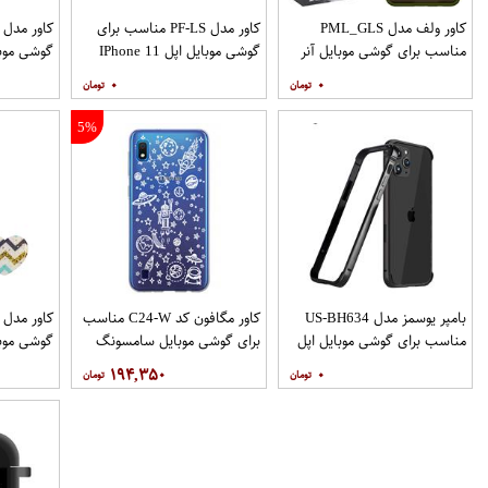
کاور ولف مدل PML_GLS
کاور مدل PF-LS مناسب برای
مناسب برای گوشی موبایل آنر
گوشی موبایل اپل IPhone 11
گوشی موب
Pro
9X
۰
۰
نگهدارنده
5%
بامپر یوسمز مدل US-BH634
کاور مگافون کد C24-W مناسب
مناسب برای گوشی موبایل اپل
برای گوشی موبایل سامسونگ
گوشی موب
Galaxy A10
Iphone 12 12PRO
۱۹۴,۳۵۰
۰
نگهدارنده