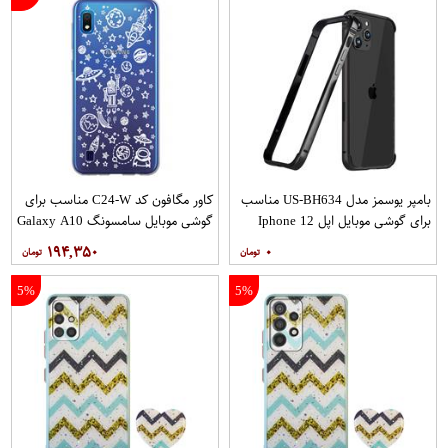
بامپر یوسمز مدل US-BH634 مناسب
کاور مگافون کد C24-W مناسب برای
برای گوشی موبایل اپل Iphone 12
گوشی موبایل سامسونگ Galaxy A10
12PRO
۱۹۴,۳۵۰
۰
5%
5%