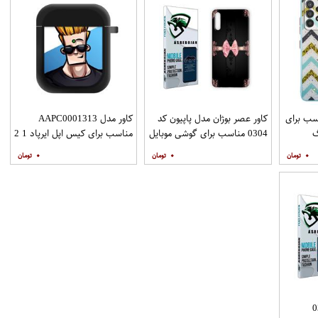
ZIGZAG مناسب برای
کاور عصر بوژان مدل پاپیون کد
کاور مدل AAPC0001313
گ
0304 مناسب برای گوشی موبایل
مناسب برای کیس اپل ایرپاد 1 2
Galax به همراه
هوآوی Y9s
۰
۰
۰
د 0307