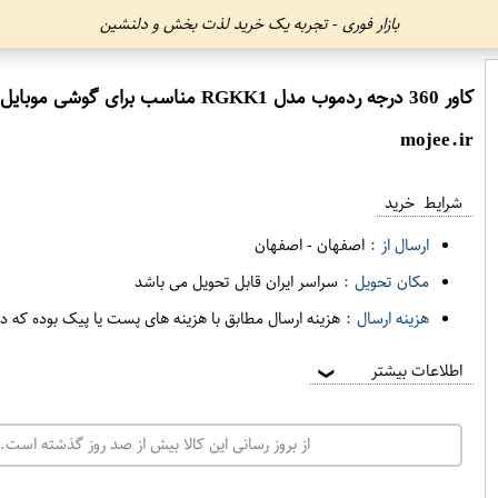
بازار فوری - تجربه یک خرید لذت بخش و دلنشین
کاور 360 درجه ردموب مدل RGKK1 مناسب برای گوشی موبایل سامسونگ Galaxy A6 plus 2018
mojee.ir
شرایط خرید
ارسال از :
اصفهان
-
اصفهان
مکان تحویل :
سراسر ایران قابل تحویل می باشد
هزینه ارسال :
هزینه ارسال مطابق با هزینه های پست یا پیک بوده که د
اطلاعات بیشتر
❯
از بروز رسانی این کالا بیش از صد روز گذشته است. 