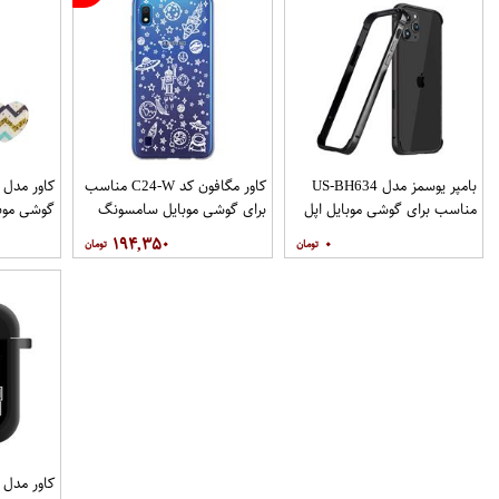
بامپر یوسمز مدل US-BH634
کاور مگافون کد C24-W مناسب
مناسب برای گوشی موبایل اپل
برای گوشی موبایل سامسونگ
گوشی موب
Galaxy A10
Iphone 12 12PRO
۱۹۴,۳۵۰
۰
نگهدارنده