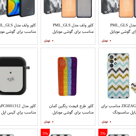
کاور ولف مدل PML_GLS
کاور ولف مدل PML_GLS
کاور ولف مدل LS
ی گوشی موبایل
مناسب برای گوشی موبایل
مناسب برای گوشی موبا
سامسونگ Galaxy A31 به
سامسونگ Galaxy A71 به
شیائومی Redmi Note 9
۰
۰
افظ صفحه نمایش
همراه محافظ صفحه نمایش
مات
کاور مدل ZIGZAG مناسب برای
کاور طرح فیجت رنگین کمان
کاور مدل C0001312
ایل سامسونگ
مناسب برای گوشی موبایل
مناسب برای کیس اپل ایرپا
Galaxy A32 4G به همراه پایه
سامسونگ Galaxy A12
۰
۰
5%
5%