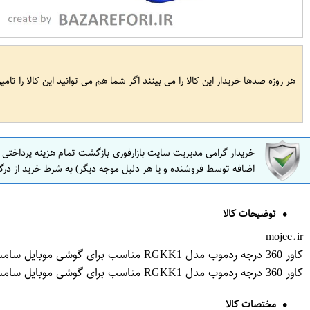
هر روزه صدها خریدار این کالا را می بینند اگر شما هم می توانید این کالا را تام
خریدار گرامی مدیریت سایت بازارفوری بازگشت تمام هزینه پرداختی
اضافه توسط فروشنده و یا هر دلیل موجه دیگر) به شرط خرید از درگ
توضیحات کالا
mojee.ir
کاور 360 درجه ردموب مدل RGKK1 مناسب برای گوشی موبایل سامسونگ Galaxy A6 plus 2018
کاور 360 درجه ردموب مدل RGKK1 مناسب برای گوشی موبایل سامسونگ Galaxy A6 plus 2018
مختصات کالا