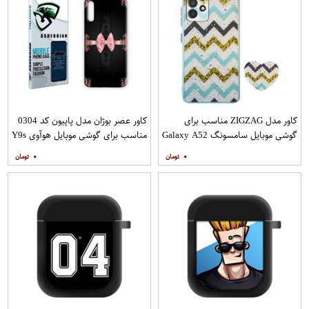
کاور مدل ZIGZAG مناسب برای
کاور عصر بوژان مدل پاپیون کد 0304
گوشی موبایل سامسونگ Galaxy A52
مناسب برای گوشی موبایل هوآوی Y9s
A52S به همراه پایه نگهدارنده
۰
۰