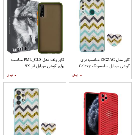
کاور مدل ZIGZAG مناسب برای
کاور ولف مدل PML_GLS مناسب
گوشی موبایل سامسونگ Galaxy
برای گوشی موبایل آنر 9X
A20s به همراه پایه نگهدارنده
۰
۰