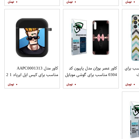
۰
۰
۰
نگهدارنده
نگهدارنده
ZIGZAG مناسب برای
کاور عصر بوژان مدل پاپیون کد
کاور مدل AAPC0001313
گ
0304 مناسب برای گوشی موبایل
مناسب برای کیس اپل ایرپاد 1 2
Galax به همراه
هوآوی Y9s
۰
۰
۰