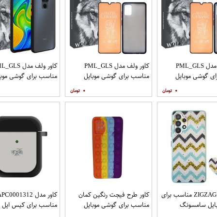
کاور ولف مدل PML_GLS
کاور ولف مدل PML_GLS
کاور ولف مدل LS
ی گوشی موبایل
مناسب برای گوشی موبایل
مناسب برای گوشی موبا
سامسونگ Galaxy A31 به
سامسونگ Galaxy A71 به
شیائومی Redmi Note 9
۰
۰
افظ صفحه نمایش
همراه محافظ صفحه نمایش
مات
کاور مدل ZIGZAG مناسب برای
کاور طرح فیجت رنگین کمان
کاور مدل C0001312
ایل سامسونگ
مناسب برای گوشی موبایل
مناسب برای کیس اپل ایرپا
Galaxy A32 4G به همراه پایه
سامسونگ Galaxy A12