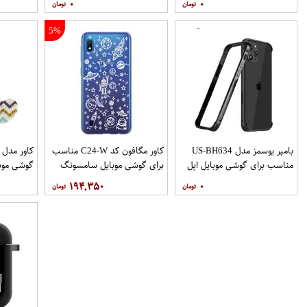
۰
۰
نگهدارنده
5%
بامپر یوسمز مدل US-BH634
کاور مگافون کد C24-W مناسب
مناسب برای گوشی موبایل اپل
برای گوشی موبایل سامسونگ
گوشی موب
Galaxy A10
Iphone 12 12PRO
۱۹۴,۳۵۰
۰
نگهدارنده