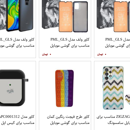
کاور ولف مدل PML_GLS
کاور ولف مدل PML_GLS
کاور ولف مدل LS
ی گوشی موبایل
مناسب برای گوشی موبایل
مناسب برای گوشی موبا
سامسونگ Galaxy A31 به
سامسونگ Galaxy A71 به
شیائومی Redmi Note 9
۰
۰
افظ صفحه نمایش
همراه محافظ صفحه نمایش
مات
کاور مدل ZIGZAG مناسب برای
کاور طرح فیجت رنگین کمان
کاور مدل C0001312
ایل سامسونگ
مناسب برای گوشی موبایل
مناسب برای کیس اپل ایرپا
Galaxy A32 4G به همراه پایه
سامسونگ Galaxy A12