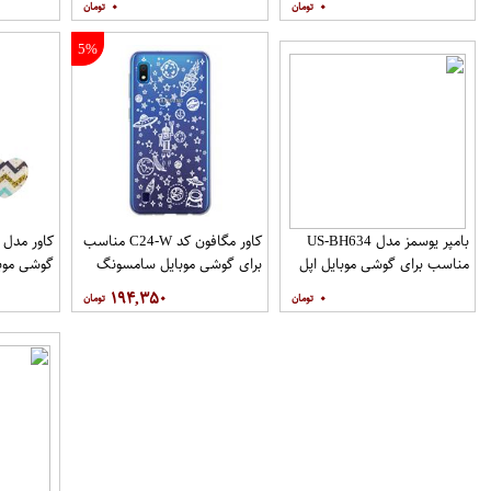
۰
۰
نگهدارنده
5%
بامپر یوسمز مدل US-BH634
کاور مگافون کد C24-W مناسب
مناسب برای گوشی موبایل اپل
برای گوشی موبایل سامسونگ
گوشی موب
Galaxy A10
Iphone 12 12PRO
۱۹۴,۳۵۰
۰
نگهدارنده