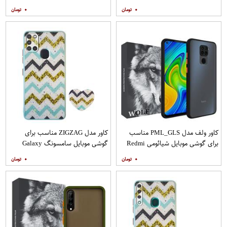
A31 به همراه محافظ صفحه نمایش
A71 به همراه محافظ صفحه نمایش
۰
۰
مات
کاور ولف مدل PML_GLS مناسب
کاور مدل ZIGZAG مناسب برای
برای گوشی موبایل شیائومی Redmi
گوشی موبایل سامسونگ Galaxy
Note 9
A21s به همراه پایه نگهدارنده
۰
۰