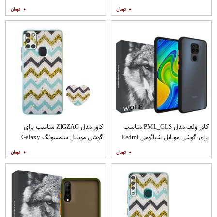
A31 به همراه محافظ صفحه نمایش
A71 به همراه محافظ صفحه نمایش
۰
۰
مات
کاور ولف مدل PML_GLS مناسب
کاور مدل ZIGZAG مناسب برای
برای گوشی موبایل شیائومی Redmi
گوشی موبایل سامسونگ Galaxy
Note 9
A21s به همراه پایه نگهدارنده
۰
۰