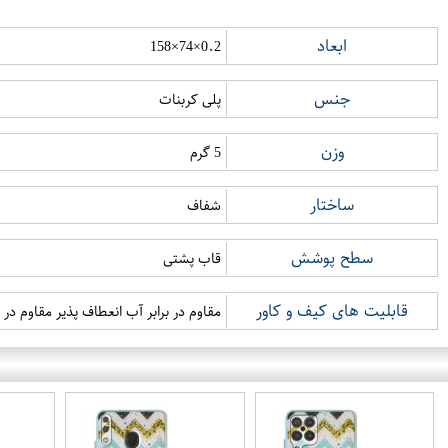
ابعاد
0.2×74×158
جنس
پلی کربنات
وزن
5 گرم
ساختار
شفاف
سطح پوشش
قاب پشتی
قابلیت های کیف و کاور
مقاوم در برابر آب انعطاف پذیر مقاوم در