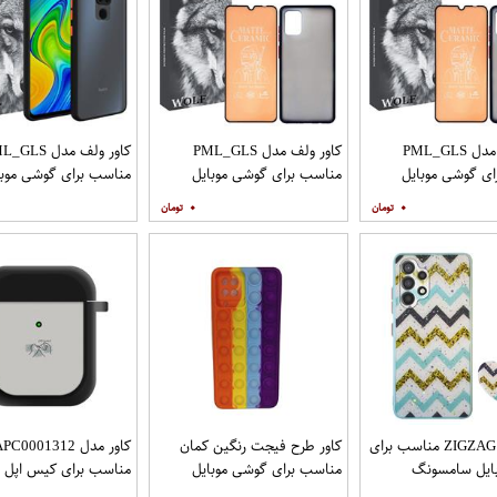
کاور ولف مدل PML_GLS
کاور ولف مدل PML_GLS
کاور ولف مدل LS
ی گوشی موبایل
مناسب برای گوشی موبایل
مناسب برای گوشی موبا
سامسونگ Galaxy A31 به
سامسونگ Galaxy A71 به
شیائومی Redmi Note 9
۰
۰
افظ صفحه نمایش
همراه محافظ صفحه نمایش
مات
کاور مدل ZIGZAG مناسب برای
کاور طرح فیجت رنگین کمان
کاور مدل C0001312
ایل سامسونگ
مناسب برای گوشی موبایل
مناسب برای کیس اپل ایرپا
Galaxy A32 4G به همراه پایه
سامسونگ Galaxy A12