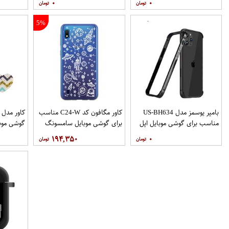
۰
۰
نگهدارنده
5%
بامپر یوسمز مدل US-BH634
کاور مگافون کد C24-W مناسب
مناسب برای گوشی موبایل اپل
برای گوشی موبایل سامسونگ
گوشی موب
Galaxy A10
Iphone 12 12PRO
۱۹۴,۳۵۰
۰
نگهدارنده