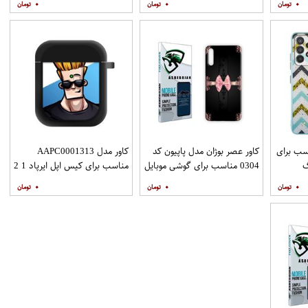
۰
۰
۰
نگهدارنده
نگهدارنده
ZIGZAG مناسب برای
کاور عصر بوژان مدل پاپیون کد
کاور مدل AAPC0001313
گ
0304 مناسب برای گوشی موبایل
مناسب برای کیس اپل ایرپاد 1 2
Galax به همراه
هوآوی Y9s
۰
۰
۰