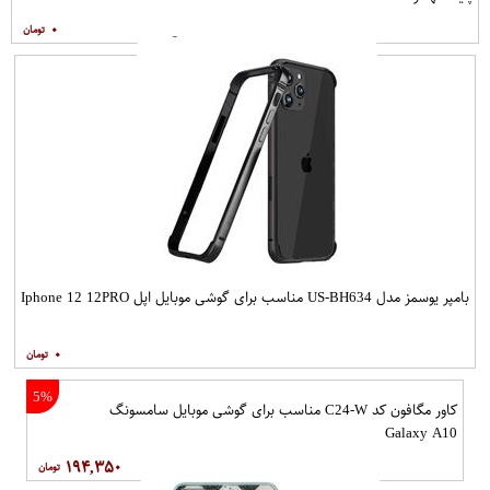
۰
بامپر یوسمز مدل US-BH634 مناسب برای گوشی موبایل اپل Iphone 12 12PRO
۰
5%
کاور مگافون کد C24-W مناسب برای گوشی موبایل سامسونگ
Galaxy A10
۱۹۴,۳۵۰