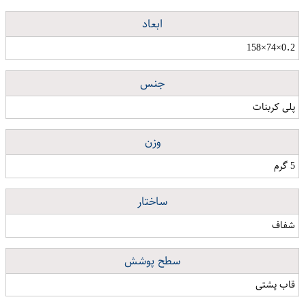
ابعاد
0.2×74×158
جنس
پلی کربنات
وزن
5 گرم
ساختار
شفاف
سطح پوشش
قاب پشتی