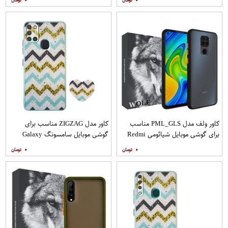
مات
کاور ولف مدل PML_GLS مناسب
کاور مدل ZIGZAG مناسب برای
برای گوشی موبایل شیائومی Redmi
گوشی موبایل سامسونگ Galaxy
Note 9
A21s به همراه پایه نگهدارنده
۰
۰