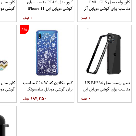
کاور ولف مدل PML_GLS
کاور مدل PF-LS مناسب برای
مناسب برای گوشی موبایل آنر
گوشی موبایل اپل IPhone 11
گوشی موب
Pro
9X
۰
۰
نگهدارنده
5%
بامپر یوسمز مدل US-BH634
کاور مگافون کد C24-W مناسب
مناسب برای گوشی موبایل اپل
برای گوشی موبایل سامسونگ
گوشی موب
Galaxy A10
Iphone 12 12PRO
۱۹۴,۳۵۰
۰
نگهدارنده