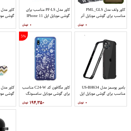
کاور ولف مدل PML_GLS
کاور مدل PF-LS مناسب برای
مناسب برای گوشی موبایل آنر
گوشی موبایل اپل IPhone 11
گوشی موب
Pro
9X
۰
۰
نگهدارنده
5%
بامپر یوسمز مدل US-BH634
کاور مگافون کد C24-W مناسب
مناسب برای گوشی موبایل اپل
برای گوشی موبایل سامسونگ
گوشی موب
Galaxy A10
Iphone 12 12PRO
۱۹۴,۳۵۰
۰
نگهدارنده