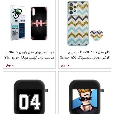
کاور مدل ZIGZAG مناسب برای
کاور عصر بوژان مدل پاپیون کد 0304
گوشی موبایل سامسونگ Galaxy A52
مناسب برای گوشی موبایل هوآوی Y9s
A52S به همراه پایه نگهدارنده
۰
۰