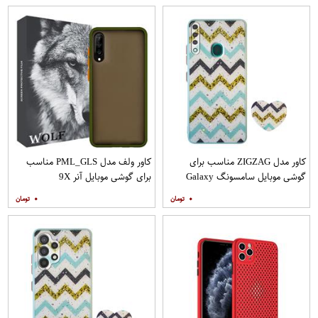
کاور مدل ZIGZAG مناسب برای
کاور ولف مدل PML_GLS مناسب
گوشی موبایل سامسونگ Galaxy
برای گوشی موبایل آنر 9X
A20s به همراه پایه نگهدارنده
۰
۰