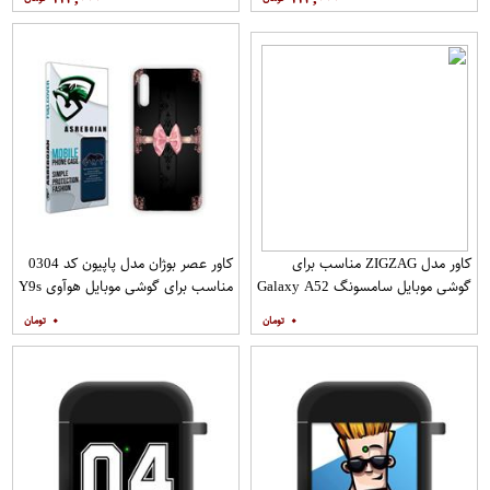
کاور مدل ZIGZAG مناسب برای
کاور عصر بوژان مدل پاپیون کد 0304
گوشی موبایل سامسونگ Galaxy A52
مناسب برای گوشی موبایل هوآوی Y9s
A52S به همراه پایه نگهدارنده
۰
۰