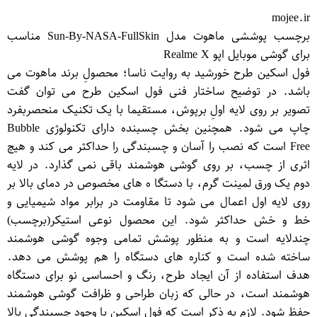
mojee.ir
برچسب پوششی ماهوت مدل Sun-By-NASA-FullSkin مناسب
برای گوشی موبایل اپو Realme X
فول اسکین طرح خورشید به روایت ناسا؛ محصولِ برند ماهوت می
باشد. در توضیح ساختار فنی فول اسکین طرح می توان گفت
تصویر بر روی لایه اولِ برپوش، مستقیما با یک تکنیک منحصربفرد
چاپ می شود. همچنین بخش چسبنده دارای تکنولوژی Bubble
Free است که نصب را آسان و چسبندگی را حداکثر می کند و هیچ
اثری از چسب، بر روی گوشی هوشمند باقی نمی گذارد. در لایه
دوم یک ورق لمینت گرم، با دستگا ه های مخصوص در دمای بالا بر
روی لایه اول اعمال می شود تا مقاومت در برابر مواد شیمیایی و
خط و خش حداکثر شود. این محصول نوعی استیكر(برچسب)
چندلایه است و به منظور پوشش تمامی وجوه گوشی هوشمند
ساخته شده است و كناره های دستگاه را هم پوشش می دهد.
هدف استفاده از آن ایجاد طرح، رنگ و احساسی نو برای دستگاه
هوشمند است، در حالی كه زبان طراحی و ظرافت گوشی هوشمند
حفظ شود. لازم به ذکر است که فول اسکین با وجود چسبندگی بالا