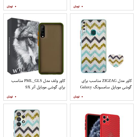
Note 9
A21s به همراه پایه نگهدارنده
۰
۰
کاور مدل ZIGZAG مناسب برای
کاور ولف مدل PML_GLS مناسب
گوشی موبایل سامسونگ Galaxy
برای گوشی موبایل آنر 9X
A20s به همراه پایه نگهدارنده
۰
۰