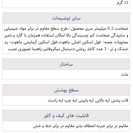
11 گرم
سایر توضیحات
ضخامت 0.2 میلیمتر سری محصول: طرح سطح مقاوم در برابر مواد شیمیایی
و ساییدگی ضخامت کم چسبندگی بالا امكان استفاده همزمان با گارد و بامپر
محتویات جعبه: فول اسکین اصلی ماهوت-فول اسکین آزمایشی ماهوت- پد
خشک و تر - 3 عدد کاغذ روغنی-دستمال میکروفایبر-راهنما تصویری نصب
ساختار
مات
سطح پوشش
قاب پشتی لبه بالایی لبه پایینی لبه چپ لبه راست
قابلیت های کیف و کاور
مقاوم در برابر ضربه انعطاف پذیر مقاوم در برابر خط و خش