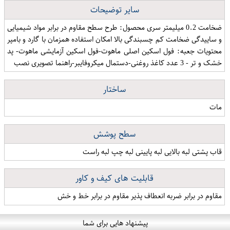
سایر توضیحات
ضخامت 0.2 میلیمتر سری محصول: طرح سطح مقاوم در برابر مواد شیمیایی
و ساییدگی ضخامت کم چسبندگی بالا امكان استفاده همزمان با گارد و بامپر
محتویات جعبه: فول اسکین اصلی ماهوت-فول اسکین آزمایشی ماهوت- پد
خشک و تر - 3 عدد کاغذ روغنی-دستمال میکروفایبر-راهنما تصویری نصب
ساختار
مات
سطح پوشش
قاب پشتی لبه بالایی لبه پایینی لبه چپ لبه راست
قابلیت های کیف و کاور
مقاوم در برابر ضربه انعطاف پذیر مقاوم در برابر خط و خش
پیشنهاد هایی برای شما