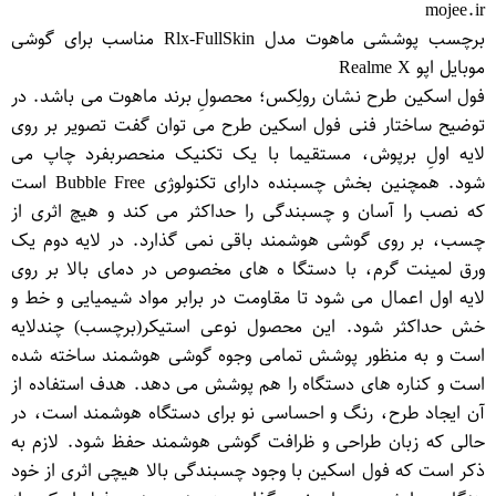
mojee.ir
برچسب پوششی ماهوت مدل Rlx-FullSkin مناسب برای گوشی
موبایل اپو Realme X
فول اسکین طرح نشان رولِکس؛ محصولِ برند ماهوت می باشد. در
توضیح ساختار فنی فول اسکین طرح می توان گفت تصویر بر روی
لایه اولِ برپوش، مستقیما با یک تکنیک منحصربفرد چاپ می
شود. همچنین بخش چسبنده دارای تکنولوژی Bubble Free است
که نصب را آسان و چسبندگی را حداکثر می کند و هیچ اثری از
چسب، بر روی گوشی هوشمند باقی نمی گذارد. در لایه دوم یک
ورق لمینت گرم، با دستگا ه های مخصوص در دمای بالا بر روی
لایه اول اعمال می شود تا مقاومت در برابر مواد شیمیایی و خط و
خش حداکثر شود. این محصول نوعی استیكر(برچسب) چندلایه
است و به منظور پوشش تمامی وجوه گوشی هوشمند ساخته شده
است و كناره های دستگاه را هم پوشش می دهد. هدف استفاده از
آن ایجاد طرح، رنگ و احساسی نو برای دستگاه هوشمند است، در
حالی كه زبان طراحی و ظرافت گوشی هوشمند حفظ شود. لازم به
ذکر است که فول اسکین با وجود چسبندگی بالا هیچی اثری از خود