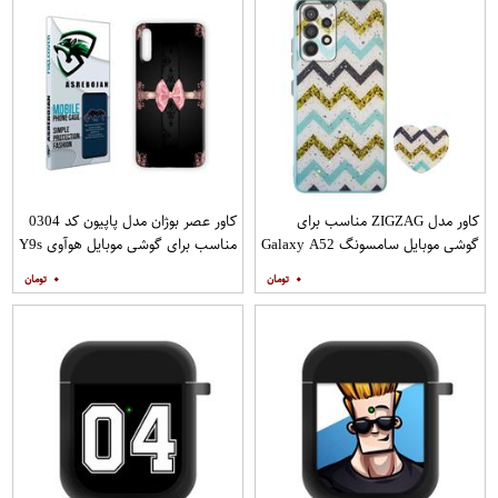
کاور مدل ZIGZAG مناسب برای
کاور عصر بوژان مدل پاپیون کد 0304
گوشی موبایل سامسونگ Galaxy A52
مناسب برای گوشی موبایل هوآوی Y9s
A52S به همراه پایه نگهدارنده
۰
۰