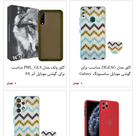
کاور مدل ZIGZAG مناسب برای
کاور ولف مدل PML_GLS مناسب
گوشی موبایل سامسونگ Galaxy
برای گوشی موبایل آنر 9X
A20s به همراه پایه نگهدارنده
۰
۰