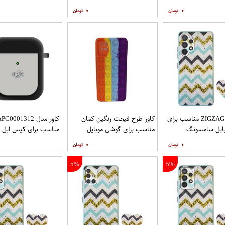
سامسونگ Galaxy A31 به
سامسونگ Galaxy A71 به
شیائومی Redmi Note 9
۰
۰
افظ صفحه نمایش
همراه محافظ صفحه نمایش
مات
کاور مدل ZIGZAG مناسب برای
کاور طرح فیجت رنگین کمان
کاور مدل C0001312
ایل سامسونگ
مناسب برای گوشی موبایل
مناسب برای کیس اپل ایرپا
Galaxy A32 4G به همراه پایه
سامسونگ Galaxy A12
۰
۰
5%
5%