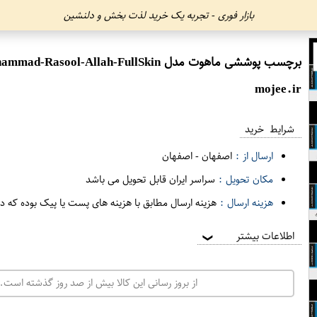
بازار فوری - تجربه یک خرید لذت بخش و دلنشین
برچسب پوششی ماهوت مدل Mohammad-Rasool-Allah-FullSkin مناسب برای گوشی موبایل ال جی Q6
mojee.ir
شرایط خرید
ارسال از :
اصفهان
-
اصفهان
مکان تحویل :
سراسر ایران قابل تحویل می باشد
هزینه ارسال :
هزینه ارسال مطابق با هزینه های پست یا پیک بوده که د
اطلاعات بیشتر
❯
از بروز رسانی این کالا بیش از صد روز گذشته است. 