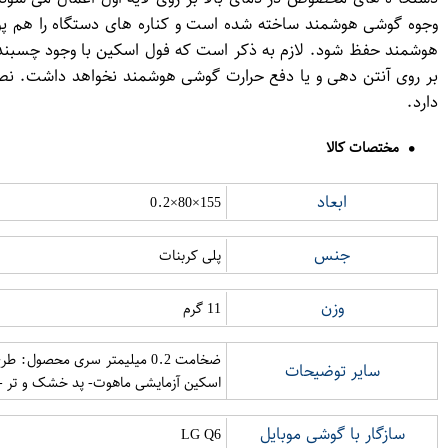
وجوه گوشی هوشمند ساخته شده است و كناره های دستگاه را هم پ
هوشمند حفظ شود. لازم به ذکر است که فول اسکین با وجود چسبندگی
بر روی آنتن دهی و یا دفع حرارت گوشی هوشمند نخواهد داشت. نص
دارد.
مختصات کالا
ابعاد
155×80×0.2
جنس
پلی کربنات
وزن
11 گرم
ضخامت 0.2 میلیمتر سری محصو
سایر توضیحات
اسکین آزمایشی ماهوت- پد خشک و تر - 3 عدد کاغذ روغنی-دستمال میکروفایبر-راهنما تصویری ن
سازگار با گوشی موبایل
LG Q6