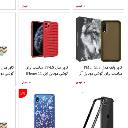
Galaxy A12 به همراه پایه
Galaxy A20 A30 M10s به
۰
۰
نگهدارنده
همراه پایه نگهدارنده
همراه مح
کاور ولف مدل PML_GLS
کاور مدل PF-LS مناسب برای
مناسب برای گوشی موبایل آنر
گوشی موبایل اپل IPhone 11
گوشی موب
Pro
9X
۰
۰
نگهدارنده
5%