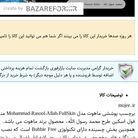
هر روزه صدها خریدار این کالا را می بینند اگر شما هم می توانید این کالا را تام
خریدار گرامی مدیریت سایت بازارفوری بازگشت تمام هزینه پرداختی
اضافه توسط فروشنده و یا هر دلیل موجه دیگر) به شرط خرید از درگ
توضیحات کالا
mojee.ir
برچسب پوششی ماهوت مدل Mohammad-Rasool-Allah-FullSkin مناسب برای گوشی موبایل ال جی Q6
فول اسکین طرح محمد رسول الله، محصولِ برند ماهوت می باشد. د
همچنین بخش چسبنده د
دستگا ه های مخصوص در دمای بالا بر روی لایه اول اعمال می شود