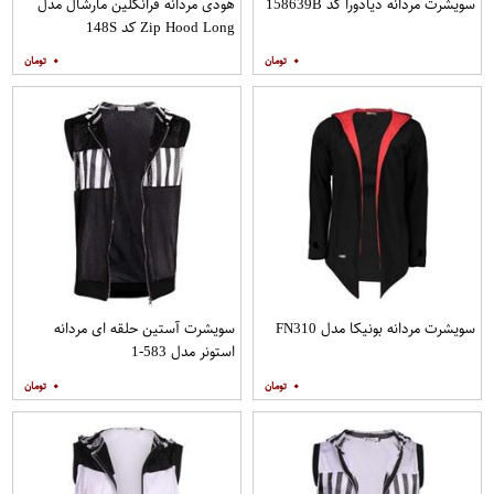
سویشرت مردانه دیادورا کد 158639B
هودی مردانه فرانکلین مارشال مدل
Zip Hood Long کد 148S
۰
۰
سویشرت مردانه بونیکا مدل FN310
سویشرت آستین حلقه ای مردانه
استونر مدل 583-1
۰
۰