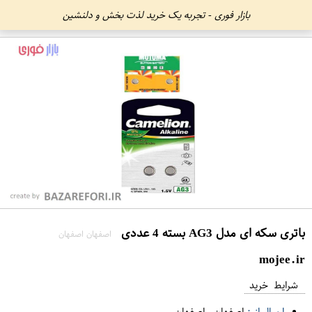
بازار فوری - تجربه یک خرید لذت بخش و دلنشین
باتری سکه ای مدل AG3 بسته 4 عددی
اصفهان اصفهان
mojee.ir
شرایط خرید
ارسال از :
اصفهان
-
اصفهان