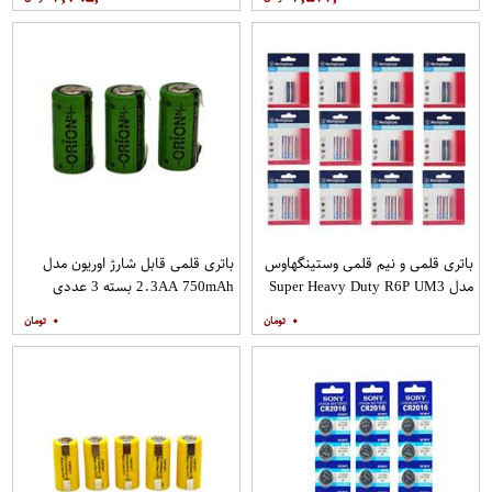
باتری قلمی و نیم قلمی وستینگهاوس
باتری قلمی قابل شارژ اوریون مدل
مدل Super Heavy Duty R6P UM3
2.3AA 750mAh بسته 3 عددی
بسته 24 عددی
۰
۰