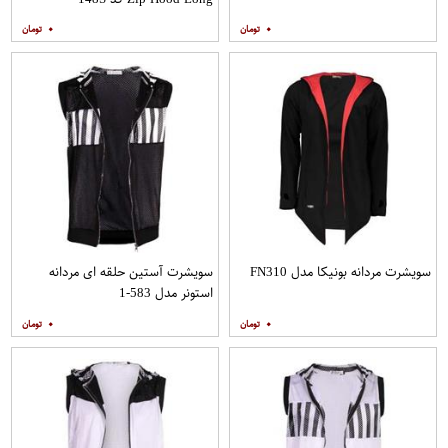
۰
۰
سویشرت مردانه بونیکا مدل FN310
سویشرت آستین حلقه ای مردانه
استونر مدل 583-1
۰
۰