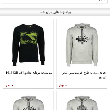
پیشنهاد هایی برای شما
هودی مردانه طرح خوشنویسی شعر
سویشرت مردانه دیادورا کد 161342B
کد09
۰
۰