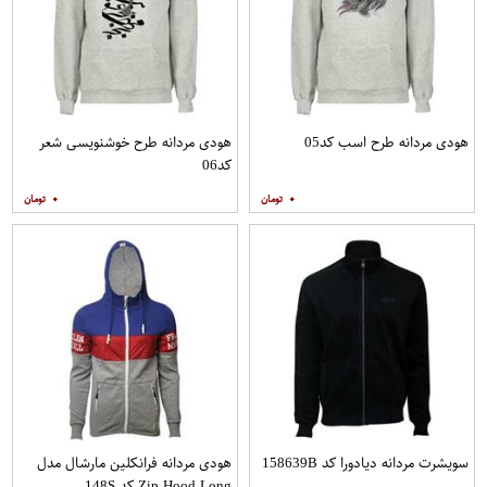
هودی مردانه طرح اسب کد05
هودی مردانه طرح خوشنویسی شعر
کد06
۰
۰
سویشرت مردانه دیادورا کد 158639B
هودی مردانه فرانکلین مارشال مدل
Zip Hood Long کد 148S