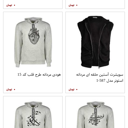
۰
۰
سویشرت آستین حلقه ای مردانه
هودی مردانه طرح قلب کد 15
استونر مدل 587-1
۰
۰