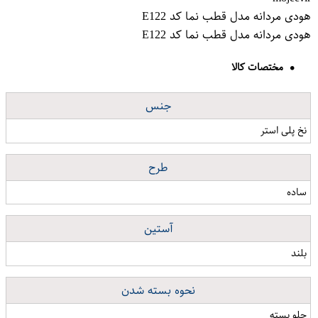
هودی مردانه مدل قطب نما کد E122
هودی مردانه مدل قطب نما کد E122
مختصات کالا
جنس
نخ پلی استر
طرح
ساده
آستین
بلند
نحوه بسته شدن
جلو بسته