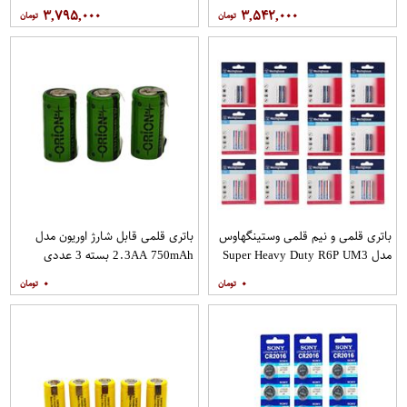
۳,۷۹۵,۰۰۰
۳,۵۴۲,۰۰۰
باتری قلمی و نیم قلمی وستینگهاوس
باتری قلمی قابل شارژ اوریون مدل
مدل Super Heavy Duty R6P UM3
2.3AA 750mAh بسته 3 عددی
بسته 24 عددی
۰
۰