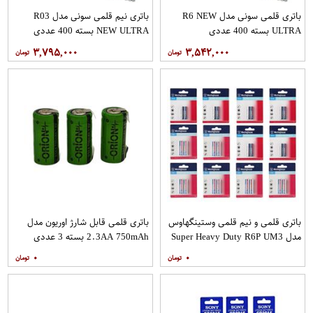
باتری قلمی سونی مدل R6 NEW
باتری نیم قلمی سونی مدل R03
ULTRA بسته 400 عددی
NEW ULTRA بسته 400 عددی
۳,۷۹۵,۰۰۰
۳,۵۴۲,۰۰۰
باتری قلمی و نیم قلمی وستینگهاوس
باتری قلمی قابل شارژ اوریون مدل
مدل Super Heavy Duty R6P UM3
2.3AA 750mAh بسته 3 عددی
بسته 24 عددی
۰
۰