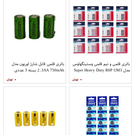
باتری قلمی و نیم قلمی وستینگهاوس
باتری قلمی قابل شارژ اوریون مدل
مدل Super Heavy Duty R6P UM3
2.3AA 750mAh بسته 3 عددی
بسته 24 عددی
۰
۰