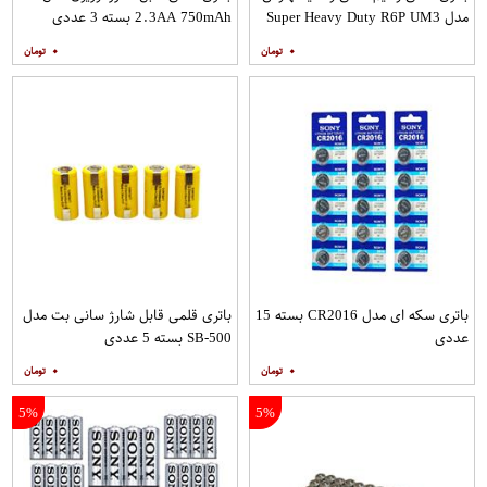
مدل Super Heavy Duty R6P UM3
2.3AA 750mAh بسته 3 عددی
بسته 24 عددی
۰
۰
باتری سکه ای مدل CR2016 بسته 15
باتری قلمی قابل شارژ سانی بت مدل
عددی
SB-500 بسته 5 عددی
۰
۰
5%
5%