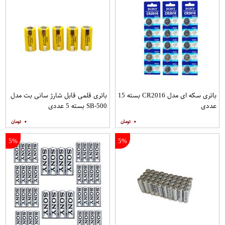
باتری سکه ای مدل CR2016 بسته 15
باتری قلمی قابل شارژ سانی بت مدل
عددی
SB-500 بسته 5 عددی
۰
۰
5%
5%