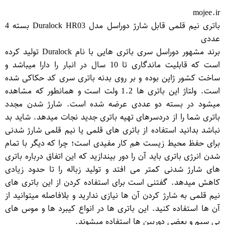
mojee.ir
باتری نیم قلمی قابل شارژ دوراسل مدل Duralock HR03 بسته 4
عددی
برند مشهور دوراسل سری باتری هایی با نام Duralock تولید کرده
است که قابلیت ماندگاری تا 10 سال در انبار را دارا میباشد و
ساخت کشور ژاپن بوده و بر روی بدنه باتری سری کد حکاکی شده
است. ولتاژ این باتری ها 1.2 ولت است و همانطور که مشاهده
میشود در بسته دو عددی عرضه شده است. شارژ شدن مجدد
باتری شما را از دردسرهای تهیه باتری جدید نجات میدهد. شاید بد
نباشد بدانید استفاده از باتری های قلمی یا نیم قلمی شارژ شدنی
برای حفظ محیط زیست هم کار مفیدی است؛ چرا که دیگر با تمام
شدن انرژی باتری باید آن را دور بیندازید که این اتفاق درباره باتری
های شارژ شدنی کمتر می افتد و تولید زباله را تا حدود زیادی
کاهش میدهد. گفتنی است برای استفاده کردن از این باتری های
نیم قلمی به شارژ کردن آن ها نیازی ندارید و بلافاصله میتوانید از
آن ها استفاده کنید. این باتری ها در انواع کیبرد ها و موس های
بی سیم و بعضی دوربین ها استفاده میشوند.