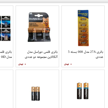
باتری 27A مدل 008 بسته 5
باتری قلمی دوراسل مدل
باتری قلم
عددی
آلکالاین مجموعه دو عددی
مدل Super HD بسته 16 عددی
۰
۰