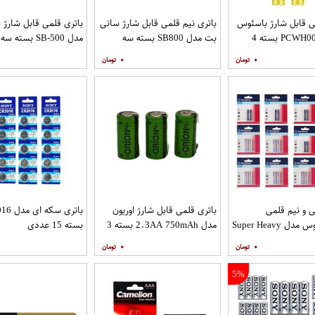
ی قابل شارژ باسئوس
باتری نیم قلمی قابل شارژ سانی
باتری قلمی قابل شارژ
مدل PCWH00311 بسته 4
بت مدل SB800 بسته سه
مدل SB-500 بسته سه عددی
عددی
۰
۰
ی و نیم قلمی
باتری قلمی قابل شارژ اوریون
باتری سکه
وستینگهاوس مدل Super Heavy
مدل 2.3AA 750mAh بسته 3
بسته 15 عددی
Duty R6P UM3 بسته 24
عددی
۰
۰
5%