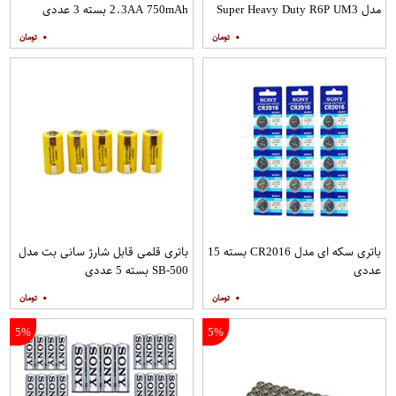
مدل Super Heavy Duty R6P UM3
2.3AA 750mAh بسته 3 عددی
بسته 24 عددی
۰
۰
باتری سکه ای مدل CR2016 بسته 15
باتری قلمی قابل شارژ سانی بت مدل
عددی
SB-500 بسته 5 عددی
۰
۰
5%
5%