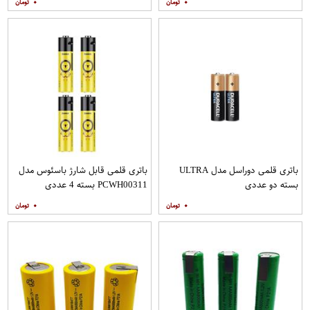
۰
۰
باتری قلمی دوراسل مدل ULTRA
باتری قلمی قابل شارژ باسئوس مدل
بسته دو عددی
PCWH00311 بسته 4 عددی
۰
۰