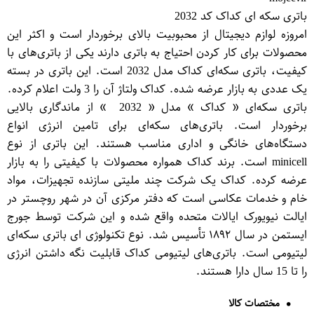
باتری سکه ای کداک کد 2032
امروزه لوازم دیجیتال از محبوبیت بالای برخوردار است و اکثر این
محصولات برای کار کردن احتیاج به باتری دارند یکی از باتری‌های با
کیفیت، باتری سکه‌ای کداک مدل 2032 است. این باتری در بسته
یک عددی به بازار عرضه شده. کداک ولتاژ آن را 3 ولت اعلام کرده.
باتری سکه‌ای « کداک » مدل « 2032 » از ماندگاری بالایی
برخوردار است. باتری‌های سکه‌ای برای تامین انرژی انواع
دستگاه‌های خانگی و اداری مناسب هستند. این باتری از نوع
minicell است. برند کداک همواره محصولات با کیفیتی را به بازار
عرضه کرده. کداک یک شرکت چند ملیتی سازنده تجهیزات، مواد
خام و خدمات عکاسی است که دفتر مرکزی آن در شهر روچستر در
ایالت نیویورک ایالات متحده واقع شده و این شرکت توسط جورج
ایستمن در سال ۱۸۹۲ تأسیس شد. نوع تکنولوژی ای باتری سکه‌ای
لیتیومی است. باتری‌های لیتیومی کداک قابلیت نگه داشتن انرژی
را تا 15 سال دارا هستند.
مختصات کالا