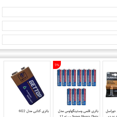
5%
 دوراسل
باتری قلمی وستینگهاوس مدل
باتری کتابی مدل 6f22
Super Heavy Duty بسته 12