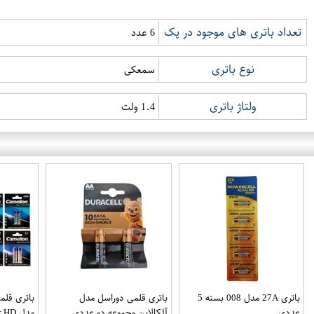
تعداد باتری های موجود در پک
6 عدد
نوع باتری
سمعکی
ولتاژ باتری
1.4 ولت
باتری 27A مدل 008 بسته 5
باتری قلمی دوراسل مدل
باتری قلم
عددی
آلکالاین مجموعه دو عددی
مدل Super HD بسته 16 عددی