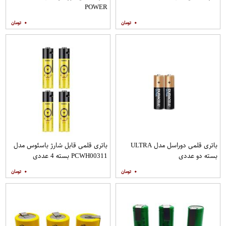
POWER
۰
۰
باتری قلمی دوراسل مدل ULTRA
باتری قلمی قابل شارژ باسئوس مدل
بسته دو عددی
PCWH00311 بسته 4 عددی
۰
۰