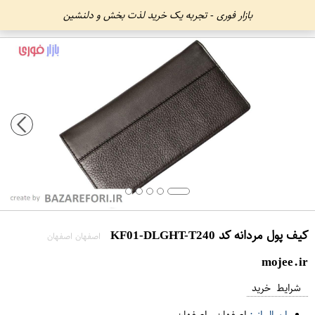
بازار فوری - تجربه یک خرید لذت بخش و دلنشین
کیف پول مردانه کد KF01-DLGHT-T240
اصفهان اصفهان
mojee.ir
شرایط خرید
ارسال از :
اصفهان
-
اصفهان