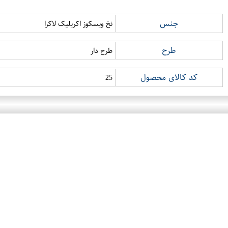
جنس
نخ ویسکوز اکریلیک لاکرا
طرح
طرح دار
کد کالای محصول
25