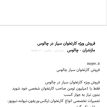
مازندران - چالوس
مازندران - چالوس - mojee.ir
mojee.ir
تعمیرات تخصصی انواع کارتخوان (پکس-وریفون-نیولند-نیوپوز-