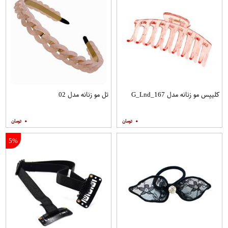
کلیپس مو زنانه مدل G_Lnd_167
تل مو زنانه مدل 02
۰
۰
5%