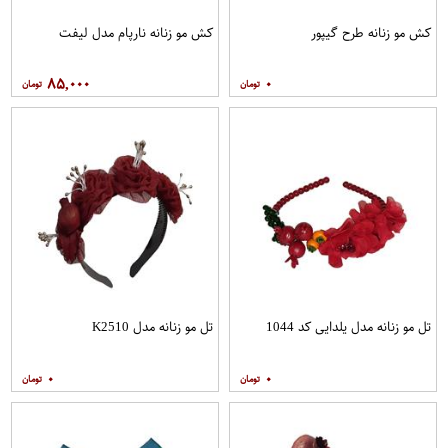
کش مو زنانه طرح گیپور
کش مو زنانه نارپام مدل لیفت
۸۵,۰۰۰
۰
تل مو زنانه مدل یلدایی کد 1044
تل مو زنانه مدل K2510
۰
۰