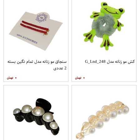
کش مو زنانه مدل G_Lnd_248
سنجاق مو زنانه مدل تمام نگین بسته
2 عددی
۰
۰