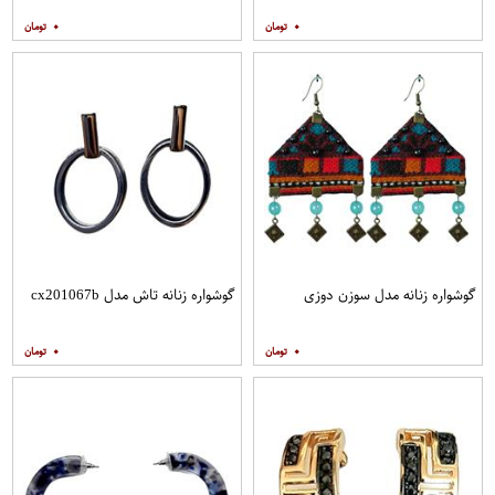
۰
۰
گوشواره زنانه مدل سوزن دوزی
گوشواره زنانه تاش مدل cx201067b
۰
۰