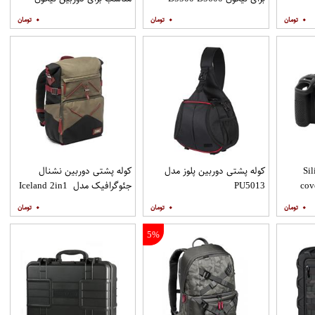
D7200.7100
۰
۰
۰
Silicone
کوله پشتی دوربین پلوز مدل
کوله پشتی دوربین نشنال
cov
PU5013
جئوگرافیک مدل Iceland 2in1
S for CSC
۰
۰
۰
5%