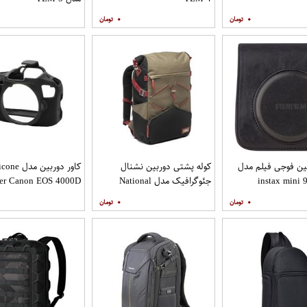
۰
۰
ین فوجی فیلم مدل
کوله پشتی دوربین نشنال
کاور دوربین مدل 
instax mini 9
جئوگرافیک مدل National
er Canon EOS 4000D
Geographic Iceland Backpack
۰
۰
M