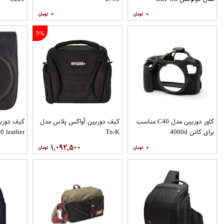
۰
۰
5%
کاور دوربین مدل C40 مناسب
کیف دوربین آواکس پلاس مدل
کیف دورب
برای کانن 4000d
Tn-K
0 leather
۱,۰۹۲,۵۰۰
۰