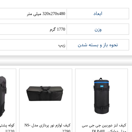
ابعاد
320x270x480 میلی متر
وزن
1770 گرم
نحوه باز و بسته شدن
زیپ
کیف لنز دوربین جی جی سی
کیف لوازم نور پردازی مدل NS-
کوله پشتی
مدل دولوکس DLP-8II
2790
U220