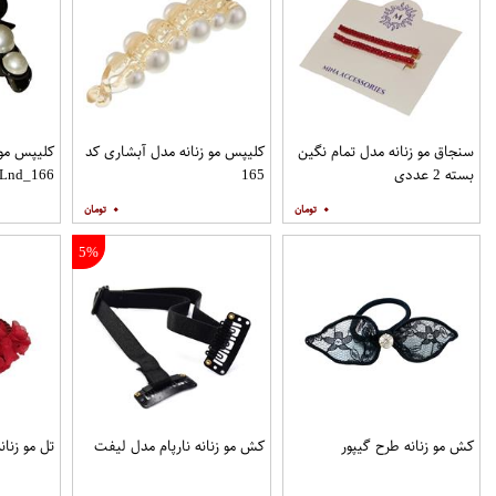
سنجاق مو زنانه مدل تمام نگین
کلیپس مو زنانه مدل آبشاری کد
کلیپس مو 
بسته 2 عددی
165
Lnd_166
۰
۰
5%
کش مو زنانه طرح گیپور
کش مو زنانه نارپام مدل لیفت
تل مو زنانه