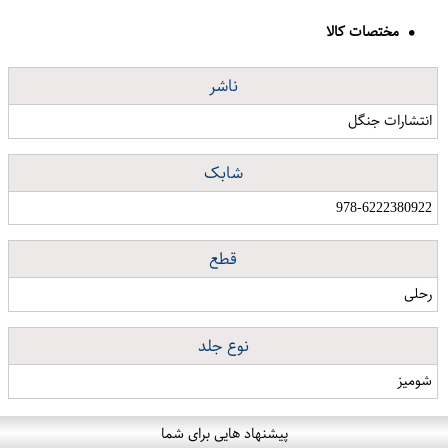
مختصات کالا
ناشر
انتشارات جنگل
شابک
978-6222380922
قطع
رحلی
نوع جلد
شومیز
پیشنهاد هایی برای شما