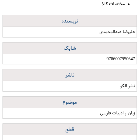
مختصات کالا
نویسنده
علیرضا عبدالمحمدی
شابک
9786007950647
ناشر
نشر الگو
موضوع
زبان و ادبیات فارسی
قطع