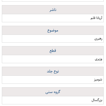
ناشر
آریانا قلم
موضوع
رهبری
قطع
وزیری
نوع جلد
شومیز
گروه سنی
بزرگسال